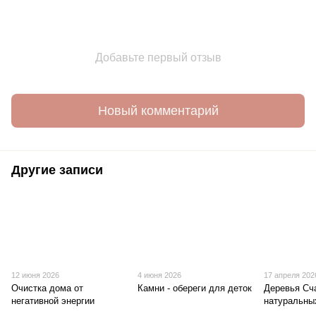
Добавьте первый отзыв
Новый комментарий
Другие записи
12 июня 2026
4 июня 2026
17 апреля 202
Очистка дома от
Камни - обереги для деток
Деревья Сч
негативной энергии
натуральны