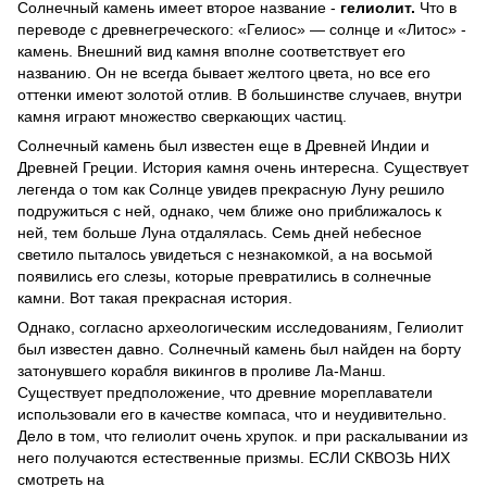
Солнечный камень имеет второе название -
гелиолит.
Что в
переводе с древнегреческого: «Гелиос» — солнце и «Литос» -
камень. Внешний вид камня вполне соответствует его
названию. Он не всегда бывает желтого цвета, но все его
оттенки имеют золотой отлив. В большинстве случаев, внутри
камня играют множество сверкающих частиц.
Солнечный камень был известен еще в Древней Индии и
Древней Греции. История камня очень интересна. Существует
легенда о том как Солнце увидев прекрасную Луну решило
подружиться с ней, однако, чем ближе оно приближалось к
ней, тем больше Луна отдалялась. Семь дней небесное
светило пыталось увидеться с незнакомкой, а на восьмой
появились его слезы, которые превратились в солнечные
камни. Вот такая прекрасная история.
Однако, согласно археологическим исследованиям, Гелиолит
был известен давно. Солнечный камень был найден на борту
затонувшего корабля викингов в проливе Ла-Манш.
Существует предположение, что древние мореплаватели
использовали его в качестве компаса, что и неудивительно.
Дело в том, что гелиолит очень хрупок. и при раскалывании из
него получаются естественные призмы. ЕСЛИ СКВОЗЬ НИХ
смотреть на