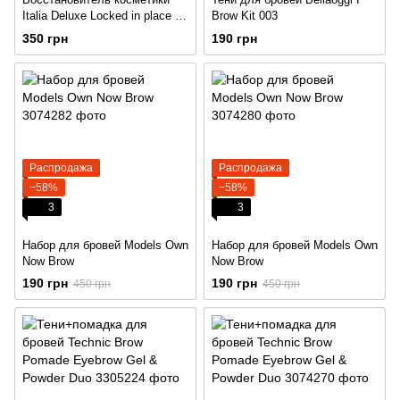
Italia Deluxe Locked in place +
Brow Kit 003
Помадка и тени для бровей
350 грн
190 грн
Technic Brow Pomade and
Powder
Распродажа
Распродажа
−58%
−58%
3
3
Набор для бровей Models Own
Набор для бровей Models Own
Now Brow
Now Brow
190 грн
190 грн
450 грн
450 грн