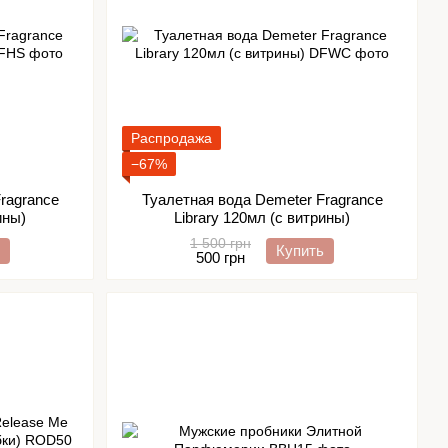
Распродажа
−67%
ragrance
Туалетная вода Demeter Fragrance
ины)
Library 120мл (с витрины)
1 500 грн
Купить
500 грн