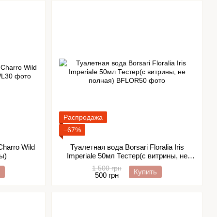
Распродажа
−67%
harro Wild
Туалетная вода Borsari Floralia Iris
ы)
Imperiale 50мл Тестер(с витрины, не
полная)
1 500 грн
Купить
500 грн