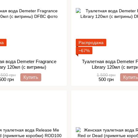
жа
Распродажа
−67%
ая вода Demeter Fragrance
Туалетная вода Demeter F
rary 120мл (с витрины)
Library 120мл (с витр
 500 грн
1 500 грн
Купить
Купить
500 грн
500 грн