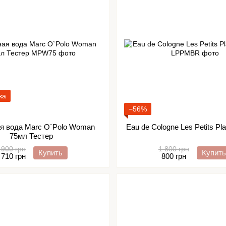
жа
−56%
я вода Marc O`Polo Woman
Eau de Cologne Les Petits Pla
75мл Тестер
 900 грн
1 800 грн
Купить
Купить
 710 грн
800 грн