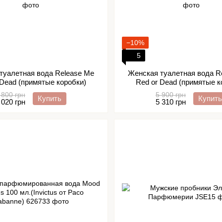
−10%
5
туалетная вода Release Me
Женская туалетная вода R
 Dead (примятые коробки)
Red or Dead (примятые к
 800 грн
5 900 грн
Купить
Купить
 020 грн
5 310 грн