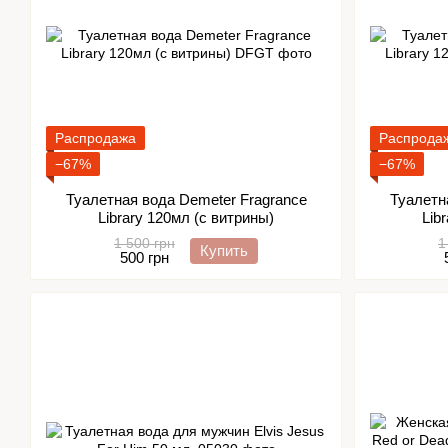
Распродажа
Распрода
−67%
−67%
Туалетная вода Demeter Fragrance
Туалетн
Library 120мл (с витрины)
Lib
1 500 грн
1
Купить
500 грн