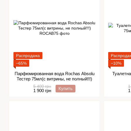
Распродажа
Распрода
−65%
−10%
Парфюмированная вода Rochas Absolu
Туалетна
Тестер 75мл(с витрины, не полный!!!)
5 400 грн
1
Купить
1 900 грн
1