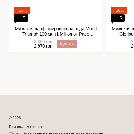
−10%
−10%
5
5
Мужская парфюмированная вода Mood
Мужская п
Triumph 100 мл.(1 Million от Paco
Gloriou
Rabanne)
3 300 грн
3
Купить
2 970 грн
2
© 2026
Принимаем к оплате