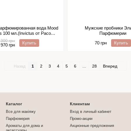
арфюмированная вода Mood
Мужские пробники Эл
s 100 мл.(Invictus от Paco
Парфюмерии
Rabanne)
 300 грн
Купить
70 грн
Купить
 970 грн
Назад
1
2
3
4
5
6
...
28
Вперед
Каталог
Клиентам
Все для макіяжу
Вход в личный кабинет
Парфюмерия
Промо-акции
Ароматы для дома и
Акционные предложения
аксессуары