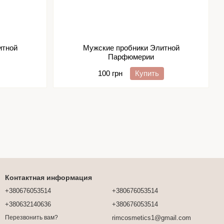
итной
Мужские пробники Элитной
Парфюмерии
100 грн
Купить
Контактная информация
+380676053514
+380676053514
+380632140636
+380676053514
rimcosmetics1@gmail.com
Перезвонить вам?