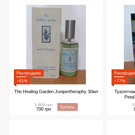
Распродажа
Распрода
−61%
−77%
The Healing Garden Junipertheraphy 30мл
Туалетная
Peta
1 800 грн
3
Купить
700 грн