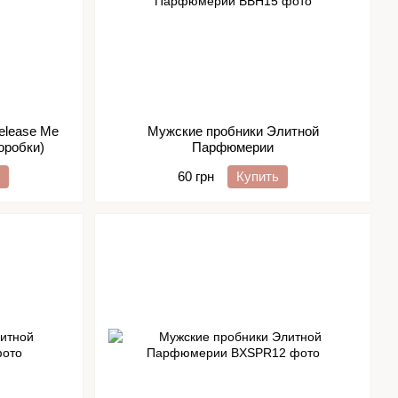
elease Me
Мужские пробники Элитной
оробки)
Парфюмерии
60 грн
Купить