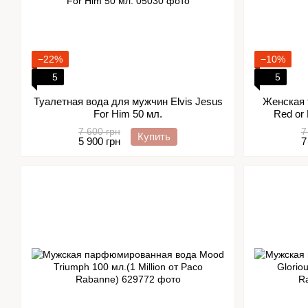
−22%
−10%
5
5
Туалетная вода для мужчин Elvis Jesus
Женская 
For Him 50 мл.
Red or
7 600 грн
7
Купить
5 900 грн
7