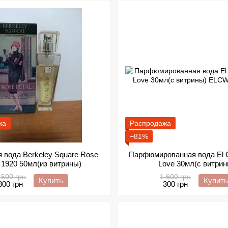
жа
Распродажа
−81%
 вода Berkeley Square Rose
Парфюмированная вода El C
l 1920 50мл(из витрины)
Love 30мл(с витрин
 500 грн
1 600 грн
Купить
Купить
800 грн
300 грн