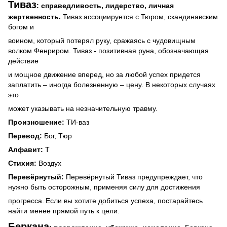
Тиваз
: справедливость, лидерство, личная
жертвенность.
Тиваз ассоциируется с Тюром, скандинавским
богом и
воином, который потерял руку, сражаясь с чудовищным
волком Фенриром. Тиваз - позитивная руна, обозначающая
действие
и мощное движение вперед, но за любой успех придется
заплатить – иногда болезненную – цену. В некоторых случаях
это
может указывать на незначительную травму.
Произношение:
ТИ-ваз
Перевод:
Бог, Тюр
Алфавит:
T
Стихия:
Воздух
Перевёрнутый:
Перевёрнутый Тиваз предупреждает, что
нужно быть осторожным, применяя силу для достижения
прогресса.
Если вы хотите добиться успеха, постарайтесь
найти менее прямой путь к цели.
Беркана