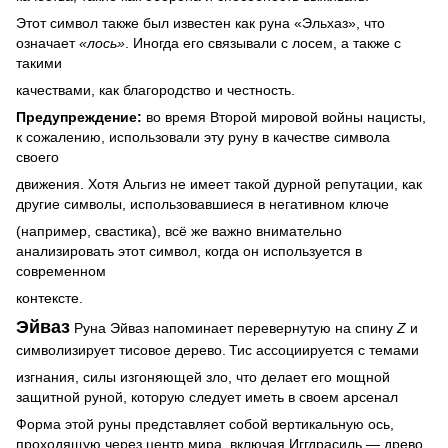
Этот символ также был известен как руна «Эльхаз», что
означает
«лось»
. Иногда его связывали с лосем, а также с
такими
качествами, как благородство и честность.
Предупреждение:
во время Второй мировой войны нацисты,
к сожалению, использовали эту руну в качестве символа
своего
движения. Хотя Альгиз не имеет такой дурной репутации, как
другие символы, использовавшиеся в негативном ключе
(например, свастика), всё же важно внимательно
анализировать этот символ, когда он используется в
современном
контексте.
Эйваз
Руна Эйваз напоминает перевернутую на спину
Z
и
символизирует тисовое дерево.
Тис ассоциируется с темами
изгнания, силы изгоняющей зло, что делает его мощной
защитной руной, которую следует иметь в своем арсенал
Форма этой руны представляет собой вертикальную ось,
проходящую через центр мира, включая Иггдрасиль — древо