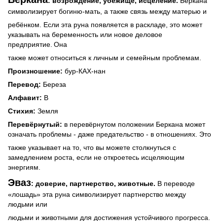
: возрождение, убежище, исцеление.
Беркана
символизирует богиню-мать, а также связь между матерью и
ребёнком. Если эта руна появляется в раскладе, это может
указывать на беременность или новое деловое
предприятие.
Она
также может относиться к личным и семейным проблемам.
Произношение:
бур-КАХ-нан
Перевод:
Береза
Алфавит:
B
Стихия:
Земля
Перевёрнутый:
в перевёрнутом положении Беркана может
означать проблемы - даже предательство - в отношениях. Это
также указывает на то, что вы можете столкнуться с
замедлением роста, если не откроетесь исцеляющим
энергиям.
Эваз
: доверие, партнерство, животные.
В переводе
«лошадь» эта руна символизирует партнерство между
людьми или
людьми и животными для достижения устойчивого прогресса.