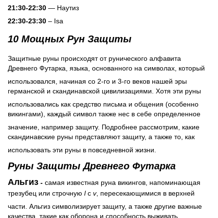
21:30-22:30
— Наутиз
22:30-23:30
– Isa
10 Мощных Рун Защиты
Защитные руны происходят от рунического алфавита
Древнего Футарка, языка, основанного на символах, который
использовался, начиная со 2-го и 3-го веков нашей эры
германской и скандинавской цивилизациями. Хотя эти руны
использовались как средство письма и общения (особенно
викингами), каждый символ также нес в себе определенное
значение, например защиту.
одробнее рассмотрим, какие
П
скандинавские руны представляют защиту, а также то, как
использовать эти руны в повседневной жизни.
Руны Защиты Древнего Футарка
Альгиз
-
самая известная руна викингов, напоминающая
трезубец или строчную
l
с
v
, пересекающимися в верхней
части. Альгиз символизирует защиту, а также другие важные
качества, такие как оборона и способность выживать.