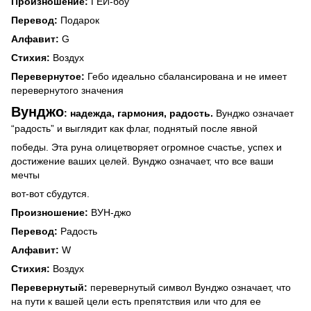
Произношение:
ГЕЙ-боу
Перевод:
Подарок
Алфавит:
G
Стихия:
Воздух
Перевернутое:
Гебо идеально сбалансирована и не имеет
перевернутого значения
Вунджо
: надежда, гармония, радость.
Вунджо означает
“радость” и выглядит как флаг, поднятый после явной
победы. Эта руна олицетворяет огромное счастье, успех и
достижение ваших целей. Вунджо означает, что все ваши
мечты
вот-вот сбудутся.
Произношение:
ВУН-джо
Перевод:
Радость
Алфавит:
W
Стихия:
Воздух
Перевернутый:
перевернутый символ Вунджо означает, что
на пути к вашей цели есть препятствия или что для ее