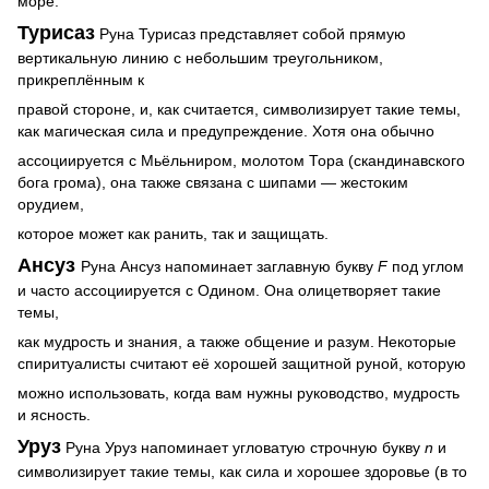
море.
Турисаз
Руна Турисаз представляет собой прямую
вертикальную линию с небольшим треугольником,
прикреплённым к
правой стороне, и, как считается, символизирует такие темы,
как магическая сила и предупреждение. Хотя она обычно
ассоциируется с Мьёльниром, молотом Тора (скандинавского
бога грома), она также связана с шипами — жестоким
орудием,
которое может как ранить, так и защищать.
Ансуз
Руна Ансуз напоминает заглавную букву
F
под углом
и часто ассоциируется с Одином. Она олицетворяет такие
темы,
как мудрость и знания, а также общение и разум.
Некоторые
спиритуалисты считают её хорошей защитной руной, которую
можно использовать, когда вам нужны руководство, мудрость
и ясность.
Уруз
Руна Уруз напоминает угловатую строчную букву
n
и
символизирует такие темы, как сила и хорошее здоровье (в то