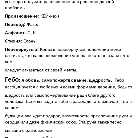
вы скоро получите разъяснение или решение давней
проблемы.
Произношение:
КЕЙ-нахз
Перевод:
Факел
Алфавит:
C, K
Стихия:
Огонь
Перевёрнутый:
Кеназ в перевёрнутом положении может
означать, что ваше вдохновение угасло, но это не значит, что
вам
следует отказаться от своей мечты.
Гебо
: любовь, самопожертвование, щедрость.
Гебо
ассоциируется с любовью и всеми формами дарения, будь то
щедрость или самопожертвование ради блага другого
человека. Если вы видите Гебо в раскладе, это означает, что в
вашем
будущем вас ждут подарок, возможность, предложение руки и
сердца или даже физический союз. Эта руна также тесно
связана с равновесием.