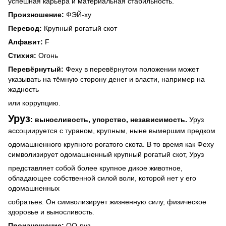
успешная карьера и материальная стабильность.
Произношение:
ФЭЙ-ху
Перевод:
Крупный рогатый скот
Алфавит:
F
Стихия:
Огонь
Перевёрнутый:
Феху в перевёрнутом положении может
указывать на тёмную сторону денег и власти, например на
жадность
или коррупцию.
Уруз
:
выносливость,
упорство,
независимость
.
Уруз
ассоциируется с тураном, крупным, ныне вымершим предком
одомашненного крупного рогатого скота.
В то время как Феху
символизирует одомашненный крупный рогатый скот, Уруз
представляет собой более крупное дикое животное,
обладающее собственной силой воли, которой нет у его
одомашненных
собратьев. Он символизирует жизненную силу, физическое
здоровье и выносливость.
Произношение:
ОО-руз