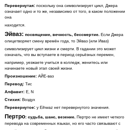
Перевернутая:
поскольку она символизирует цикл, Джера
означает одно и то же, независимо от того, в каком положении
она
находится.
Эйваз:
посвящение, вечность, бессмертие.
Если Джера
олицетворяет смену времён года, то Эйваз (или Иваз)
символизирует цикл жизни и смерти.
В гадании это может
означать, что вы вступаете в период серьёзных перемен,
например, уезжаете учиться в колледж, женитесь или
начинаете новый этап своей жизни.
Произношение:
АЙЕ-ваз
Перевод:
Тис
Алфавит:
E, N
Стихия:
Воздух
Перевернутое:
у Eihwaz нет перевернутого значения.
Пертро
: судьба, шанс, везение.
Пертро не имеет четкого
перевода на современных языках, но его часто связывают с