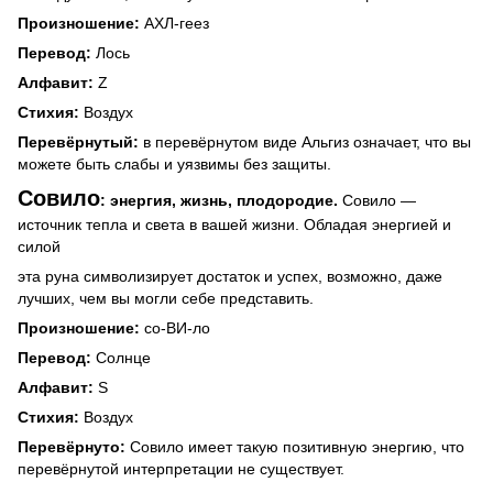
Произношение:
АХЛ-геез
Перевод:
Лось
Алфавит:
Z
Стихия:
Воздух
Перевёрнутый:
в перевёрнутом виде Альгиз означает, что вы
можете быть слабы и уязвимы без защиты.
Совило
: энергия, жизнь, плодородие.
Совило —
источник тепла и света в вашей жизни. Обладая энергией и
силой
эта руна символизирует достаток и успех, возможно, даже
лучших, чем вы могли себе представить.
Произношение:
со-ВИ-ло
Перевод:
Солнце
Алфавит:
S
Стихия:
Воздух
Перевёрнуто:
Совило имеет такую позитивную энергию, что
перевёрнутой интерпретации не существует.