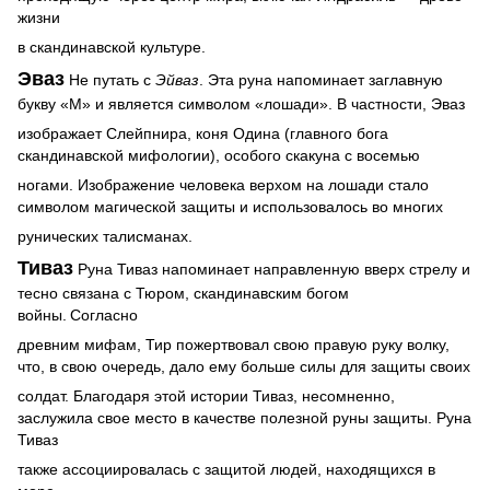
жизни
в скандинавской культуре.
Эваз
Не путать с
Эйваз
. Эта руна напоминает заглавную
букву «М» и является символом «лошади». В частности, Эваз
изображает Слейпнира, коня Одина (главного бога
скандинавской мифологии), особого скакуна с восемью
ногами. Изображение человека верхом на лошади стало
символом магической защиты и использовалось во многих
рунических талисманах.
Тиваз
Руна Тиваз напоминает направленную вверх стрелу и
тесно связана с Тюром, скандинавским богом
войны.
Согласно
древним мифам, Тир пожертвовал свою правую руку волку,
что, в свою очередь, дало ему больше силы для защиты своих
солдат. Благодаря этой истории Тиваз, несомненно,
заслужила свое место в качестве полезной руны защиты.
Руна
Тиваз
также ассоциировалась с защитой людей, находящихся в