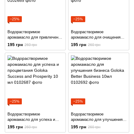
−25%
−25%
Водорастворимое
Водорастворимое
аромамасло для привлечения
аромамасло для очищения
денег Goloka Money Attraction
дома Goloka House Cleansing
195 грн
195 грн
260 грн
260 грн
10мл
10мл
−25%
−25%
Водорастворимое
Водорастворимое
аромамасло для успеха и
аромамасло для улучшения
процветания Goloka Success
бизнеса Goloka Better
195 грн
195 грн
260 грн
260 грн
and Prosperity 10 мл
Business 10мл