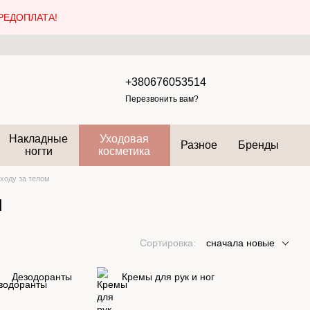
РЕДОПЛАТА!
+380676053514
Перезвонить вам?
Накладные
Уходовая
Разное
Бренды
ногти
косметика
ходу за телом
м
Сортировка:
сначала новые
Дезодоранты
Кремы для рук и ног