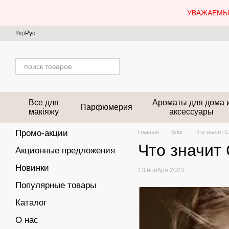
Перейти к основному контенту
УВАЖАЕМЫЕ
Укр
Рус
Все для
Ароматы для дома 
Парфюмерия
макіяжу
аксессуары
Промо-акции
Главная
Блог
Что значит 
Что значит
Акционные предложения
Новинки
13 ноября 2023
Популярные товары
Каталог
О нас