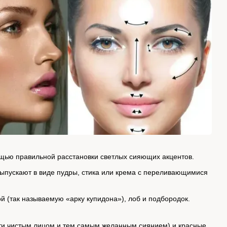
мощью правильной расстановки светлых сияющих акцентов.
выпускают в виде пудры, стика или крема с переливающимися
ой (так называемую «арку купидона»), лоб и подбородок.
ти чистым лицом и тем самым желанным сиянием) и красные