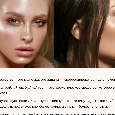
 естественного макияжа: его задача — скорректировать лицо с по
тся хайлайтер. Хайлайтер — это косметическое средство, которое 
свет.
упающие части лица: скулы, спинку носа, галочку над верхней губ
делать нос визуально более узким, а скулы – более точеными.
воевал подиумы (на Неделях моды модели все чаще выходят с поч