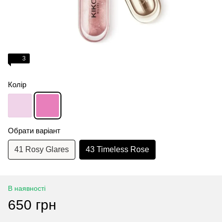
3
Колір
Обрати варіант
41 Rosy Glares
43 Timeless Rose
В наявності
650 грн