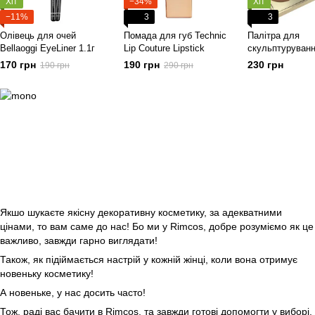
Хіт
−34%
Хіт
−11%
3
3
Олівець для очей
Помада для губ Technic
Палітра для
Bellaoggi EyeLiner 1.1г
Lip Couture Lipstick
скульптуруванн
Body Collection 
170 грн
190 грн
230 грн
190 грн
290 грн
Powder Trio
Якшо шукаєте якісну декоративну косметику, за адекватними
цінами, то вам саме до нас! Бо ми у Rimcos, добре розуміємо як це
важливо, завжди гарно виглядати!
Також, як підіймається настрій у кожній жінці, коли вона отримує
новеньку косметику!
А новеньке, у нас досить часто!
Тож, раді вас бачити в Rimcos, та завжди готові допомогти у виборі.