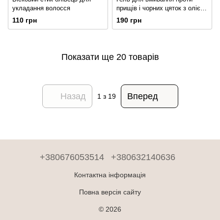
укладання волосся
прищів і чорних цяток з олією
чайного дерева 200 мл.
110 грн
190 грн
Показати ще 20 товарів
Назад
Вперед
1
з 19
+380676053514
+380632140636
Контактна інформація
Повна версія сайту
© 2026