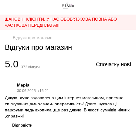
ШАНОВНІ КЛІЄНТИ, У НАС ОБОВ"ЯЗКОВА ПОВНА АБО
ЧАСТКОВА ПЕРЕДПЛАТА!!!
Відгуки про магазин
Відгуки про магазин
5.0
Спочатку нові
372
відгуки
Марія
30.06.2025 в 16:21
Дякую, дуже задоволена цим інтернет магазином, приємне
спілкування,амнолвнеи- оперативність! Довго шукала ці
парфуми,ледь вхопила ,ще раз дякую! В якості сумнівів ніяких
,справжні
Відповісти