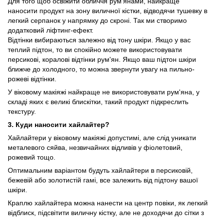
Для того щоб освіжити обличчя рум'янами, найкраще
наносити продукт на зону виличної кістки, відводячи тушевку в
легкий серпанок у напрямку до скроні. Так ми створимо
додатковий ліфтинг-ефект.
Відтінки вибираються залежно від тону шкіри. Якщо у вас
теплий підтон, то ви спокійно можете використовувати
персикові, коралові відтінки рум'ян. Якщо ваш підтон шкіри
ближче до холодного, то можна звернути увагу на пильно-
рожеві відтінки.
У віковому макіяжі найкраще не використовувати рум'яна, у
складі яких є великі блискітки, такий продукт підкреслить
текстуру.
3. Куди наносити хайлайтер?
Хайлайтери у віковому макіяжі допустимі, але слід уникати
металевого сяйва, незвичайних відливів у фіолетовий,
рожевий тощо.
Оптимальним варіантом будуть хайлайтери в персиковій,
бежевій або золотистій гамі, все залежить від підтону вашої
шкіри.
Краплю хайлайтера можна нанести на центр повіки, як легкий
відблиск, підсвітити виличну кістку, але не доходячи до сітки з