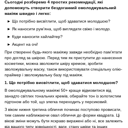
Сьогодні розберемо 4 простих рекомендації, які
допоможуть створити бездоганний омолоджувальний
макіяж швидко і легко:
► Що потрібно висвітлити, щоб здаватися молодшою?
► Як наносити рум'яна, щоб виглядати свіжо і молодо.
► Куди наносити хайлайтер?
► Акцент на очі!
При створенні будь-якого макіяжу завжди необхідно пам'ятати
про догляд за шкірою. Перед тим як приступити до нанесення
косметики, можна зволожити шкіру кремом, зробити
зволожувальну маску, також використовувати спеціальну олію-
праймер і зволожувальну базу під макіяж.
1. Що потрібно висвітлити, щоб здаватися молодшою?
В омолоджувальному макіяжі 50+ краще відмовитися від
занадто світлих тональних кремів, обирайте тон із золотистим
підтоном або той, що злегка переходить у персиковий.
З віком нижня третина обличчя починає поступово провисати,
тим самим наближаючи овал обличчя до форми квадрата. Ці
вікові зміни можуть бути яскраво виражені або ні, все залежить
від вашого типу зовнішності, ваги, стану шкіри та інших