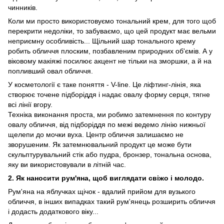
чинників.
Коли ми просто використовуємо тональний крем, для того щоб
перекрити недоліки, то забуваємо, що цей продукт має вельми
неприємну особливість... Щільний шар тонального крему
робить обличчя плоским, позбавленим природних об'ємів. А у
віковому макіяжі посилює акцент не тільки на зморшки, а й на
попливший овал обличчя.
У косметології є таке поняття - V-line. Це ліфтинг-лінія, яка
створює точене підборіддя і надає овалу форму серця, тягне
всі лінії вгору.
Техніка виконання проста, ми робимо затемнення по контуру
овалу обличчя, від підборіддя по межі ведемо лінію нижньої
щелепи до мочки вуха. Центр обличчя залишаємо не
зворушеним. Як затемнювальний продукт це може бути
скульптурувальний стік або пудра, бронзер, тональна основа,
яку ви використовували в літній час.
2. Як наносити рум'яна, щоб виглядати свіжо і молодо.
Рум'яна на яблучках щічок - вдалий прийом для вузького
обличчя, в інших випадках такий рум'янець розширить обличчя
і додасть додаткового віку...