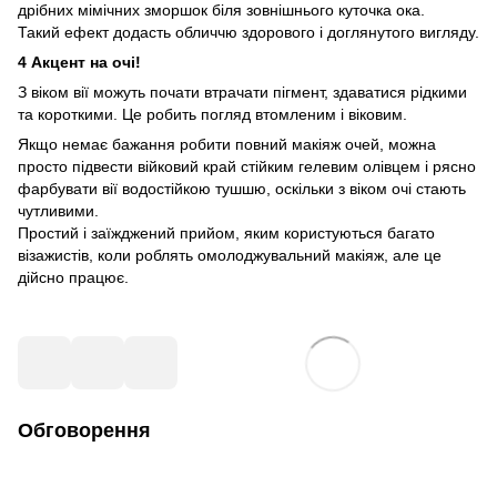
дрібних мімічних зморшок біля зовнішнього куточка ока.
Такий ефект додасть обличчю здорового і доглянутого вигляду.
4 Акцент на очі!
З віком вії можуть почати втрачати пігмент, здаватися рідкими
та короткими. Це робить погляд втомленим і віковим.
Якщо немає бажання робити повний макіяж очей, можна
просто підвести війковий край стійким гелевим олівцем і рясно
фарбувати вії водостійкою тушшю, оскільки з віком очі стають
чутливими.
Простий і заїжджений прийом, яким користуються багато
візажистів, коли роблять омолоджувальний макіяж, але це
дійсно працює.
Обговорення