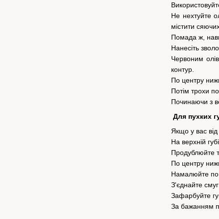
Використовуйт
Не нехтуйте о
містити сяючих
Помада ж, навп
Нанесіть зволо
Червоним олів
контур.
По центру нижн
Потім трохи пос
Починаючи з в
Для пухких г
Якщо у вас від
На верхній губ
Продублюйте ту
По центру нижн
Намалюйте по 
З'єднайте смуг
Зафарбуйте г
За бажанням по