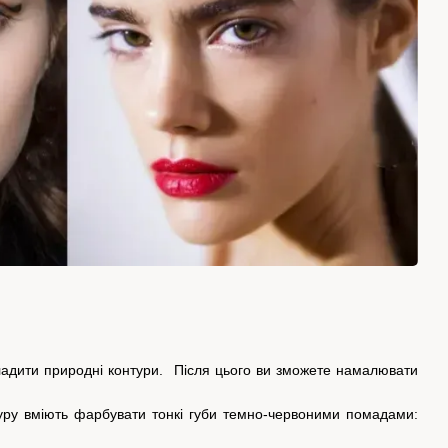
гладити природні контури. Після цього ви зможете намалювати
гуру вміють фарбувати тонкі губи темно-червоними помадами: