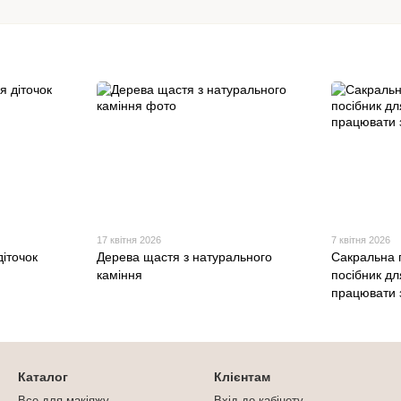
17 квітня 2026
7 квітня 2026
діточок
Дерева щастя з натурального
Сакральна 
каміння
посібник дл
працювати 
Каталог
Клієнтам
Все для макіяжу
Вхід до кабінету