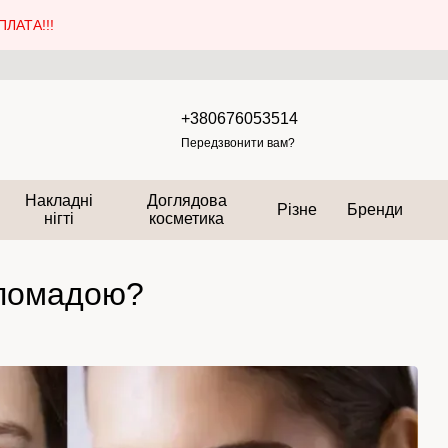
ЛАТА!!!
+380676053514
Передзвонити вам?
Накладні
Доглядова
Різне
Бренди
нігті
косметика
 помадою?