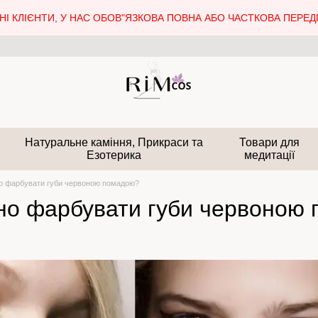
І КЛІЄНТИ, У НАС ОБОВ"ЯЗКОВА ПОВНА АБО ЧАСТКОВА ПЕРЕДП
Натуральне каміння, Прикраси та
Товари для
Езотерика
медитації
о фарбувати губи червоною помадою?
но фарбувати губи червоною