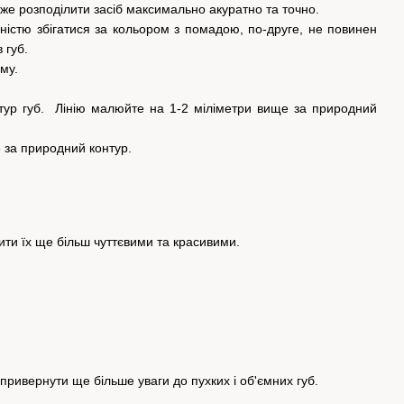
е розподілити засіб максимально акуратно та точно.
ністю збігатися за кольором з помадою, по-друге, не повинен
 губ.
му.
нтур губ. Лінію малюйте на 1-2 міліметри вище за природний
е за природний контур.
ити їх ще більш чуттєвими та красивими.
ривернути ще більше уваги до пухких і об'ємних губ.