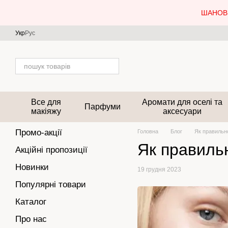
Перейти до основного контенту
ШАНОВН
Укр
Рус
Все для
Аромати для оселі та
Парфуми
макіяжу
аксесуари
Промо-акції
Головна
Блог
Як правильн
Як правиль
Акційні пропозиції
Новинки
19 грудня 2023
Популярні товари
Каталог
Про нас