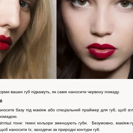
орми ваших губ підкажуть, як саме наносити червону помаду.
уб
аносите базу під макіяж або спеціальний праймер для губ, щоб з
 помадою.
вітліші тони: темні кольори зменшують губи. Безумовно, макіяж-
 щоб наносити їх, заходячи за природні контури губ.