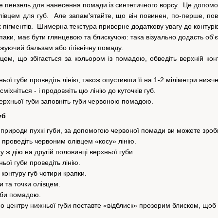
е пензель для нанесення помади із синтетичного ворсу. Це допомож
лівцем для губ. Але запам'ятайте, що він повинен, по-перше, пов
 пігментів. Шимерна текстура приверне додаткову увагу до контурів
аки, має бути глянцевою та блискучою: така візуально додасть об'є
жуючий бальзам або гігієнічну помаду.
цем, що збігається за кольором із помадою, обведіть верхній ко
ьої губи проведіть лінію, також опустивши її на 1-2 міліметри нижч
міхніться - і продовжіть цю лінію до куточків губ.
ерхньої губи заповніть губи червоною помадою.
уб
 природи пухкі губи, за допомогою червоної помади ви можете зроб
і проведіть червоним олівцем «косу» лінію.
 ж дію на другій половинці верхньої губи.
ьої губи проведіть лінію.
контуру губ чотири крапки.
и та точки олівцем.
уби помадою.
 центру нижньої губи поставте «відблиск» прозорим блиском, щоб п