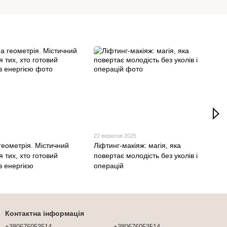
22 вересня 2025
геометрія. Містичний
Ліфтинг-макіяж: магія, яка
я тих, хто готовий
повертає молодість без уколів і
з енергією
операцій
Контактна інформація
+380676053514
+380676053514