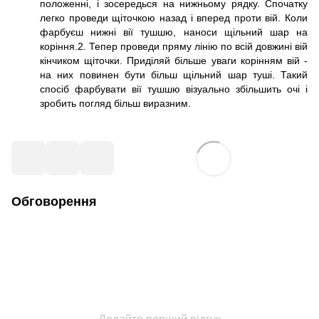
положенні, і зосередься на нижньому рядку. Спочатку
легко проведи щіточкою назад і вперед проти вій. Коли
фарбуєш нижні вії тушшю, наноси щільний шар на
коріння.2. Тепер проведи пряму лінію по всій довжині вій
кінчиком щіточки. Приділяй більше уваги корінням вій -
на них повинен бути більш щільний шар туші. Такий
спосіб фарбувати вії тушшю візуально збільшить очі і
зробить погляд більш виразним.
Обговорення