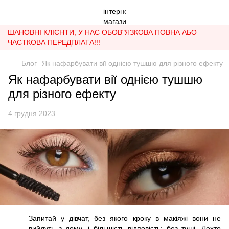
ШАНОВНІ КЛІЄНТИ, У НАС ОБОВ"ЯЗКОВА ПОВНА АБО
ЧАСТКОВА ПЕРЕДПЛАТА!!!
Блог
Як нафарбувати вії однією тушшю для різного ефекту
Як нафарбувати вії однією тушшю
для різного ефекту
4 грудня 2023
Запитай у дівчат, без якого кроку в макіяжі вони не
вийдуть з дому, і більшість відповість: без туші. Дехто