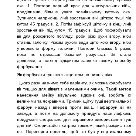
ока. 1. Повтори перший крок для «натуральних вій»,
приділивши більше уваги зовнішньому куточку ока.
Зупинися наприкінці лінії зростання вій щіткою туші під
кутом 45 градусів. 2. Потім зафіксуй щіточку в кінці лінії
зростання вій під кутом 45 градусів. Щоб пофарбувати
вії для розкритого погляду, роби різкі рухи вгору, ніби
ставиш галочку. Різким рухом веди щіточкою вгору, ніби
утворюючи форму галочки. Повтори близько 5 разів,
поки не отримаєш бажаний результат. Вії стали
довшими, а погляд відкритим завдяки такому способу
фарбування.
Як фарбувати тушшю з акцентом на нижніх віях
Цього разу навчимо тебе варіанту, як можна фарбувати
вії тушшю для дівчат з маленькими очима. Такий метод
нанесення мейку візуально відкриє очі, зробить їх
великими та яскравими. Тримай щітку туші вертикально і
фарбуй назад і вперед проти вій.1. Нафарбуй вії як
завжди, а потім на допомогу прийдуть наші лафхакі,
придумані спеціально для вправного використання туш
для вій. Скористайся хитрим трюком, який розкриє твої
очі. Переверни пензель, щоб він був у вертикальному