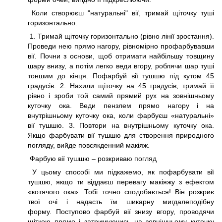
Коли створюєш "натуральні" вії, тримай щіточку туші
горизонтально.
1. Тримай щіточку горизонтально (рівно лінії зростання).
Проведи нею прямо нагору, рівномірно профарбувавши
вії. Почни з основи, щоб отримати найбільшу товщину
шару внизу, а потім легко веди вгору, роблячи шар туші
тоншим до кінця. Пофарбуй вії тушшю під кутом 45
градусів. 2. Нахили щіточку на 45 градусів, тримай її
рівно і зроби той самий прямий рух на зовнішньому
куточку ока. Веди пензлем прямо нагору і на
внутрішньому куточку ока, коли фарбуєш «натуральні»
вії тушшю. 3. Повтори на внутрішньому куточку ока.
Якщо фарбувати вії тушшю для створення природного
погляду, вийде повсякденний макіяж.
Фарбую вії тушшю – розкриваю погляд
У цьому способі ми підкажемо, як пофарбувати вії
тушшю, якщо ти віддаєш перевагу макіяжу з ефектом
«котячого ока». Тобі точно сподобається! Він розкриє
твої очі і надасть їм шикарну мигдалеподібну
форму. Поступово фарбуй вії знизу вгору, проводячи
щіткою прямо і затримуючись на зовнішньому куточку