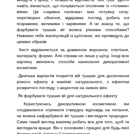
навіть зізнається, що почувається оголеним із «голими»
віями. Ця «чарівна паличка» має потужну силу:
перетворює обличчя, відкриває погляд, робить очі
яскравими, великими і чарівними. А чи знаєш ти, що
фарбувати тушшю вії можна різними способами?
Навчимо тебе маніпуляцій із щіточкою, які призведуть до
цікавих образів.
Кисті відрізняються за довжиною ворсинок, плетіння,
матеріалу, форми. Але справа не лише у щітці. Іноді всю
картину змінюють способи нанесення декоративної
косметики.
Декілька варіантів покриття вій тушшю для досягнення
різного ефекту в макіяжі: натурального, з ефектом
розкритого погляду, з акцентом на нижніх віях.
Як фарбувати тушшю вії для натурального ефекту
Користуючись декоративною косметикою, ми
сподіваємося отримати ствердну відповідь на питання,
чи можна нафарбувати вії тушшю і виглядати природно.
Саме такий вигляд макіяжу робить все для того, щоб ти
виглядала краще. Він є основним і працює для будь-якої
форми очей, вигідно її підкреслюючи.