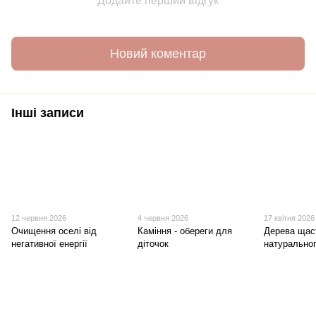
Додайте перший відгук
Новий коментар
Інші записи
12 червня 2026
4 червня 2026
17 квітня 2026
Очищення оселі від
Каміння - обереги для
Дерева щас
негативної енергії
діточок
натуральног