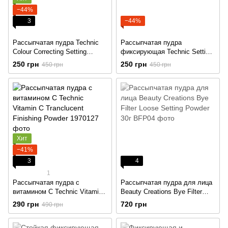
−44%
3
−44%
Рассыпчатая пудра Technic
Рассыпчатая пудра
Colour Correcting Setting
фиксирующая Technic Setting
Powder
Powder Rice
250 грн
250 грн
450 грн
450 грн
Хит
−41%
3
4
1
Рассыпчатая пудра с
Рассыпчатая пудра для лица
витамином С Technic Vitamin
Beauty Creations Bye Filter
C Tranclucent Finishing Powder
Loose Setting Powder 30г
290 грн
720 грн
490 грн