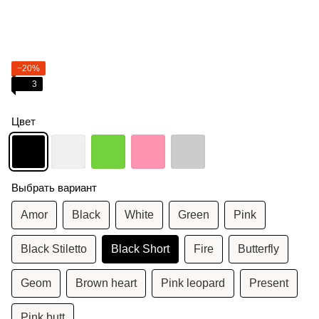
−20%
3
Цвет
Выбрать вариант
Amor
Black
White
Green
Pink
Black Stiletto
Black Short
Fire
Butterfly
Geom
Brown heart
Pink leopard
Present
Pink butt