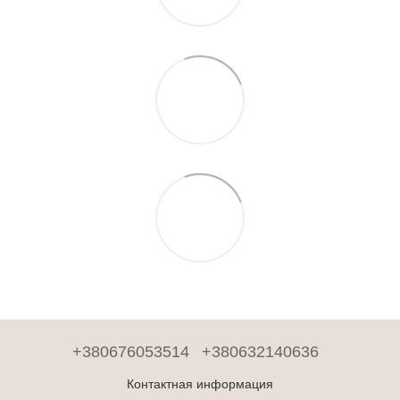
+380676053514
+380632140636
Контактная информация