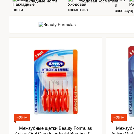
Накладные ногти
Уходовая косметика
−29%
−29%
Межзубные щетки Beauty Formulas
Межзубн
Active Oral Care Interdental Brushes 0.45
Active Oral