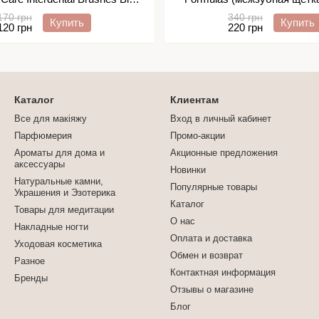
0.6 мм, 6 шт
Brush + насадки, 10 
170 грн
340 грн
Купить
Купить
120 грн
220 грн
Каталог
Клиентам
Все для макіяжу
Вход в личный кабинет
Парфюмерия
Промо-акции
Ароматы для дома и
Акционные предложения
аксессуары
Новинки
Натуральные камни,
Популярные товары
Украшения и Эзотерика
Каталог
Товары для медитации
О нас
Накладные ногти
Оплата и доставка
Уходовая косметика
Обмен и возврат
Разное
Контактная информация
Бренды
Отзывы о магазине
Блог