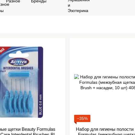
Разное
Бренды
−35%
ые щетки Beauty Formulas
Набор для гигиены полости 
 Care Interdental Brushes Blue,
Formulas (межзубная щетка 