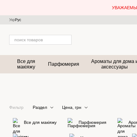
Перейти к основному контенту
УВАЖАЕМЫЕ
Укр
Рус
Все для
Ароматы для дома 
Парфюмерия
макіяжу
аксессуары
Фильтр
Раздел
Цена, грн
Все для макіяжу
Парфюмерия
Аро