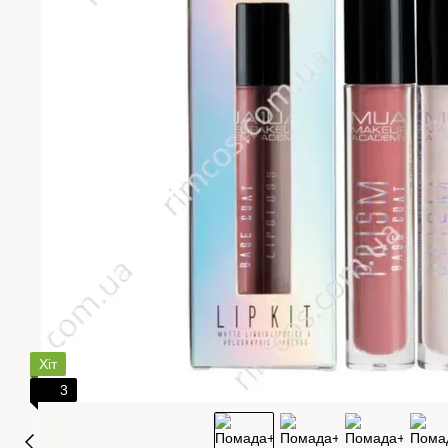
Хіт
3