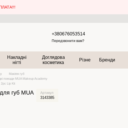
ЛАТА!!!
+380676053514
Передзвонити вам?
Накладні
Доглядова
Різне
Бренди
нігті
косметика
жу
Макіяж губ
дкі помади MUA Makeup Academy
pc Lip Kit
для губ MUA
Артикул
3143385