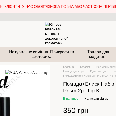
І КЛІЄНТИ, У НАС ОБОВ"ЯЗКОВА ПОВНА АБО ЧАСТКОВА ПЕРЕДП
Натуральне каміння, Прикраси та
Товари для
Езотерика
медитації
Головна
Каталог
Все для макія
Помада для губ
Рідкі помади
Рі
Помада+Блиск Набір для губ MUA Prism 2
Помада+Блиск Набір 
Prism 2pc Lip Kit
В наявності
Написати відгук
350 грн