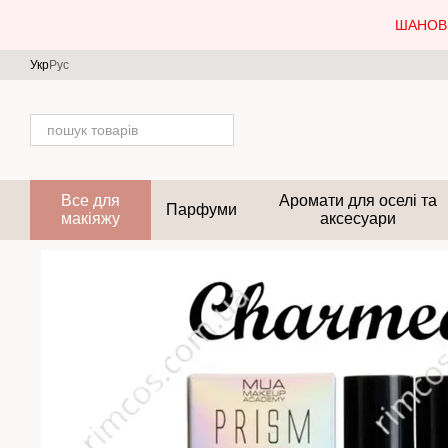
Перейти до основного контенту
ШАНОВН
Укр
Рус
Все для
Аромати для оселі та
Парфуми
макіяжу
аксесуари