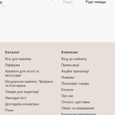
Розділ
Рідкі помади
Каталог
Клієнтам
Все для макіяжу
Вхід до кабінету
Парфуми
Промо-акції
Аромати для оселі та
Акційні пропозиції
аксесуари
Новинки
Натуральне каміння, Прикраси
Популярні товари
та Езотерика
Каталог
Товари для медитації
Про нас
Накладні нігті
Оплата і доставка
Доглядова косметика
Обмін та повернення
Різне
Контактна інформація