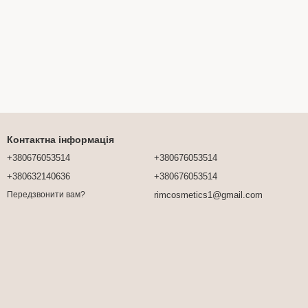
Контактна інформація
+380676053514
+380676053514
+380632140636
+380676053514
rimcosmetics1@gmail.com
Передзвонити вам?