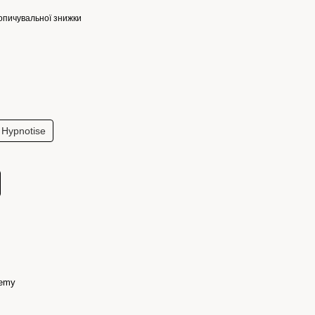
опичувальної знижки
Hypnotise
emy