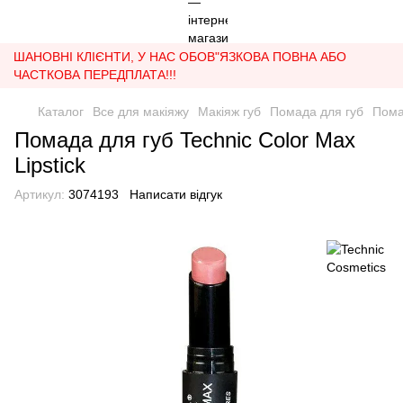
ШАНОВНІ КЛІЄНТИ, У НАС ОБОВ"ЯЗКОВА ПОВНА АБО
ЧАСТКОВА ПЕРЕДПЛАТА!!!
Каталог
Все для макіяжу
Макіяж губ
Помада для губ
Пом
Помада для губ Technic Color Max
Lipstick
Артикул:
3074193
Написати відгук