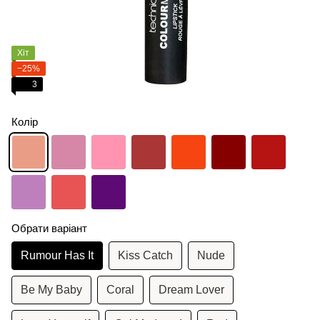
Хіт
−25%
3
Колір
Обрати варіант
Rumour Has It
Kiss Catch
Nude
Be My Baby
Coral
Dream Lover