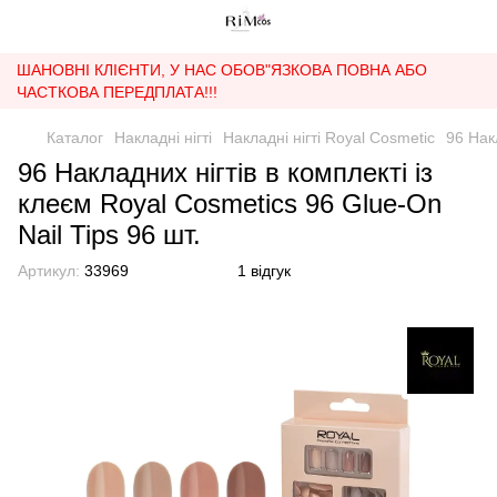
ШАНОВНІ КЛІЄНТИ, У НАС ОБОВ"ЯЗКОВА ПОВНА АБО
ЧАСТКОВА ПЕРЕДПЛАТА!!!
Каталог
Накладні нігті
Накладні нігті Royal Cosmetic
96 Накл
96 Накладних нігтів в комплекті із
клеєм Royal Cosmetics 96 Glue-On
Nail Tips 96 шт.
Артикул:
33969
1 відгук