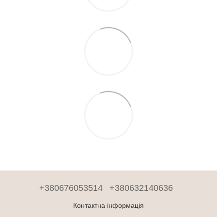
+380676053514
+380632140636
Контактна інформація