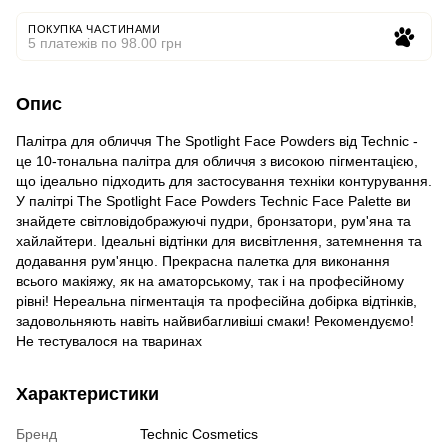
ПОКУПКА ЧАСТИНАМИ
5 платежів по 98.00 грн
Опис
Палітра для обличчя The Spotlight Face Powders від Technic -
це 10-тональна палітра для обличчя з високою пігментацією,
що ідеально підходить для застосування техніки контурування.
У палітрі The Spotlight Face Powders Technic Face Palette ви
знайдете світловідображуючі пудри, бронзатори, рум'яна та
хайлайтери. Ідеальні відтінки для висвітлення, затемнення та
додавання рум'янцю. Прекрасна палетка для виконання
всього макіяжу, як на аматорському, так і на професійному
рівні! Нереальна пігментація та професійна добірка відтінків,
задовольняють навіть найвибагливіші смаки! Рекомендуємо!
Не тестувалося на тваринах
Характеристики
Бренд
Technic Cosmetics