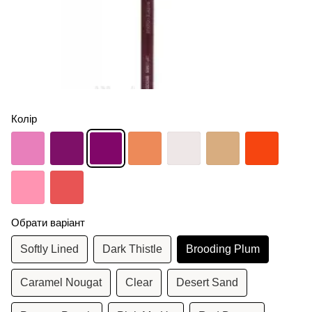
Колір
Обрати варіант
Softly Lined
Dark Thistle
Brooding Plum
Caramel Nougat
Clear
Desert Sand