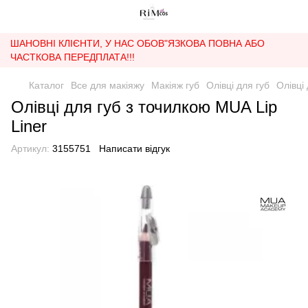
ШАНОВНІ КЛІЄНТИ, У НАС ОБОВ"ЯЗКОВА ПОВНА АБО
ЧАСТКОВА ПЕРЕДПЛАТА!!!
Каталог
Все для макіяжу
Макіяж губ
Олівці для губ
Олівці
Олівці для губ з точилкою MUA Lip
Liner
Артикул:
3155751
Написати відгук