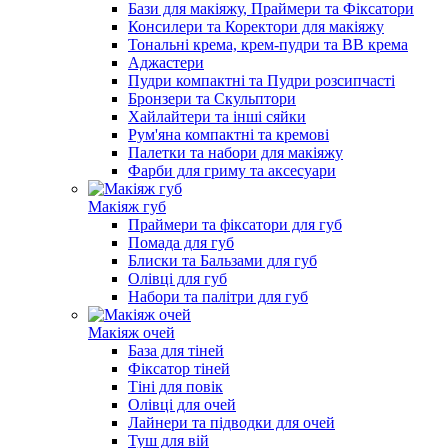
Бази для макіяжу, Праймери та Фіксатори
Консилери та Коректори для макіяжу
Тональні крема, крем-пудри та BB крема
Аджастери
Пудри компактні та Пудри розсипчасті
Бронзери та Скульптори
Хайлайтери та інші сяйки
Рум'яна компактні та кремові
Палетки та набори для макіяжу
Фарби для гриму та аксесуари
Макіяж губ
Праймери та фіксатори для губ
Помада для губ
Блиски та Бальзами для губ
Олівці для губ
Набори та палітри для губ
Макіяж очей
База для тіней
Фіксатор тіней
Тіні для повік
Олівці для очей
Лайнери та підводки для очей
Туш для вій