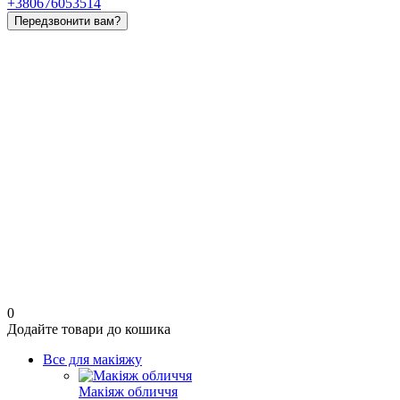
+380676053514
Передзвонити вам?
0
Додайте товари до кошика
Все для макіяжу
Макіяж обличчя