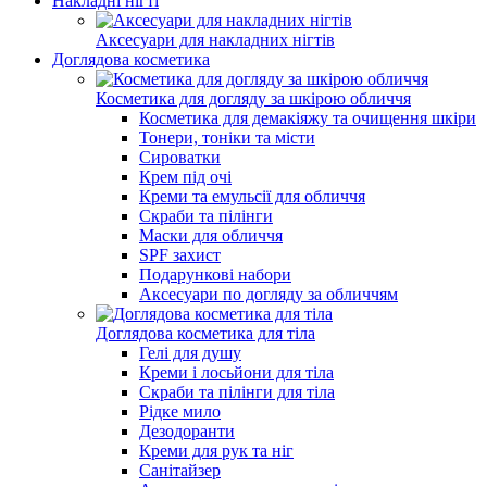
Накладні нігті
Аксесуари для накладних нігтів
Доглядова косметика
Косметика для догляду за шкірою обличчя
Косметика для демакіяжу та очищення шкіри
Тонери, тоніки та місти
Сироватки
Крем під очі
Креми та емульсії для обличчя
Скраби та пілінги
Маски для обличчя
SPF захист
Подарункові набори
Аксесуари по догляду за обличчям
Доглядова косметика для тіла
Гелі для душу
Креми і лосьйони для тіла
Скраби та пілінги для тіла
Рідке мило
Дезодоранти
Креми для рук та ніг
Санітайзер