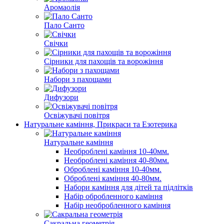
Аромаолія
Пало Санто
Свічки
Сірники для пахощів та ворожіння
Набори з пахощами
Дифузори
Освіжувачі повітря
Натуральне каміння, Прикраси та Езотерика
Натуральне каміння
Необроблені каміння 10-40мм.
Необроблені каміння 40-80мм.
Оброблені каміння 10-40мм.
Оброблені каміння 40-80мм.
Набори каміння для дітей та підлітків
Набір обробленного каміння
Набір необробленного каміння
Сакральна геометрія