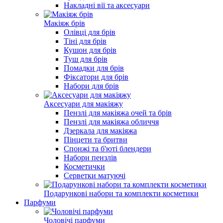
Накладні вії та аксесуари
Макіяж брів
Олівці для брів
Тіні для брів
Кушон для брів
Туш для брів
Помадки для брів
Фіксатори для брів
Набори для брів
Аксесуари для макіяжу
Пензлі для макіяжа очей та брів
Пензлі для макіяжа обличчя
Дзеркала для макіяжа
Пінцети та бритви
Спонжі та б'юті блендери
Набори пензлів
Косметички
Серветки матуючі
Подарункові набори та комплекти косметики
Парфуми
Чоловічі парфуми