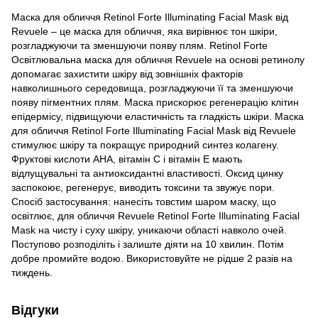
Маска для обличчя Retinol Forte Illuminating Facial Mask від
Revuele – це маска для обличчя, яка вирівнює тон шкіри,
розгладжуючи та зменшуючи появу плям. Retinol Forte
Освітлювальна маска для обличчя Revuele на основі ретинолу
допомагає захистити шкіру від зовнішніх факторів
навколишнього середовища, розгладжуючи її та зменшуючи
появу пігментних плям. Маска прискорює регенерацію клітин
епідермісу, підвищуючи еластичність та гладкість шкіри. Маска
для обличчя Retinol Forte Illuminating Facial Mask від Revuele
стимулює шкіру та покращує природний синтез колагену.
Фруктові кислоти AHA, вітамін C і вітамін E мають
відлущувальні та антиоксидантні властивості. Оксид цинку
заспокоює, регенерує, виводить токсини та звужує пори.
Спосіб застосування: нанесіть товстим шаром маску, що
освітлює, для обличчя Revuele Retinol Forte Illuminating Facial
Mask на чисту і суху шкіру, уникаючи області навколо очей.
Поступово розподіліть і залиште діяти на 10 хвилин. Потім
добре промийте водою. Використовуйте не рідше 2 разів на
тиждень.
Відгуки