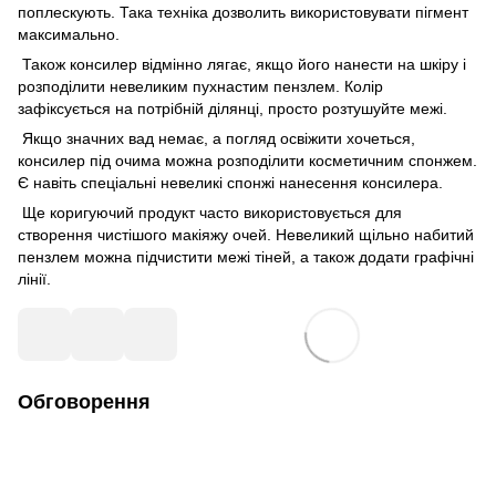
поплескують. Така техніка дозволить використовувати пігмент
максимально.
Також консилер відмінно лягає, якщо його нанести на шкіру і
розподілити невеликим пухнастим пензлем. Колір
зафіксується на потрібній ділянці, просто розтушуйте межі.
Якщо значних вад немає, а погляд освіжити хочеться,
консилер під очима можна розподілити косметичним спонжем.
Є навіть спеціальні невеликі спонжі нанесення консилера.
Ще коригуючий продукт часто використовується для
створення чистішого макіяжу очей. Невеликий щільно набитий
пензлем можна підчистити межі тіней, а також додати графічні
лінії.
Обговорення