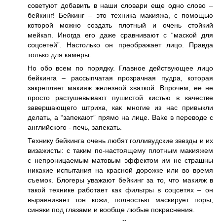
советуют добавить в наши словари еще одно слово –
бейкинг! Бейкинг – это техника макияжа, с помощью
которой можно создать плотный и очень стойкий
мейкап. Иногда его даже сравнивают с “маской для
соцсетей”. Настолько он преображает лицо. Правда
только для камеры.
Но обо всем по порядку. Главное действующее лицо
бейкинга – рассыпчатая прозрачная пудра, которая
закрепляет макияж железной хваткой. Впрочем, ее не
просто растушевывают пушистой кистью в качестве
завершающего штриха, как многие из нас привыкли
делать, а “запекают” прямо на лице. Bake в переводе с
английского - печь, запекать.
Технику бейкинга очень любят голливудские звезды и их
визажисты: с таким по-настоящему плотным макияжем
с непроницаемым матовым эффектом им не страшны
никакие испытания на красной дорожке или во время
съемок. Блогеры уважают бейкинг за то, что макияж в
такой технике работает как фильтры в соцсетях – он
выравнивает тон кожи, полностью маскирует поры,
синяки под глазами и вообще любые покраснения.