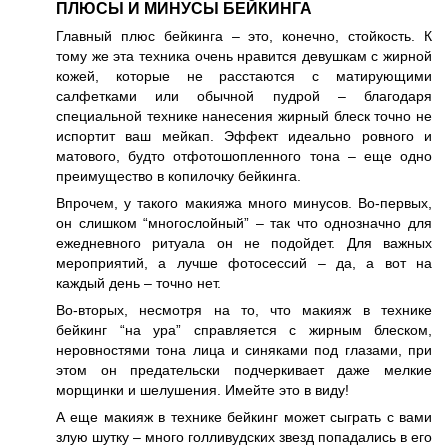
ПЛЮСЫ И МИНУСЫ БЕЙКИНГА
Главный плюс бейкинга – это, конечно, стойкость. К
тому же эта техника очень нравится девушкам с жирной
кожей, которые не расстаются с матирующими
салфетками или обычной пудрой – благодаря
специальной технике нанесения жирный блеск точно не
испортит ваш мейкап. Эффект идеально ровного и
матового, будто отфотошопленного тона – еще одно
преимущество в копилочку бейкинга.
Впрочем, у такого макияжа много минусов. Во-первых,
он слишком “многослойный” – так что однозначно для
ежедневного ритуала он не подойдет. Для важных
мероприятий, а лучше фотосессий – да, а вот на
каждый день – точно нет.
Во-вторых, несмотря на то, что макияж в технике
бейкинг “на ура” справляется с жирным блеском,
неровностями тона лица и синяками под глазами, при
этом он предательски подчеркивает даже мелкие
морщинки и шелушения. Имейте это в виду!
А еще макияж в технике бейкинг может сыграть с вами
злую шутку – много голливудских звезд попадались в его