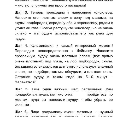
макияжа. Наносите тональный крем любимым способом
– кистью, спонжем или просто пальцами!
Шаг 3.
Теперь переходим к нанесению консилера.
Нанесите его плотным слоем в зону под глазами, на
скулы, подбородок, середину лба и переносицу, рядом с
уголками глаз. Слегка растушуйте консилер, но не очень
сильно – мы будем использовать его как клей для
пудры.
Шаг 4
. Кульминация и самый интересный момент!
Переходим непосредственно к бейкингу. Нанесите
прозрачную пудру очень плотным слоем (вот прямо
очень плотным!) под глаза, на лоб, подбородок, скулы.
Большинство визажистов для этого используют влажный
спонж, но подойдет, как мы обсудили, и плотная кисть.
Оставьте пудру в таком виде на 5-10 минут –
“запекаться”
Шаг 5.
Еще один важный шаг: растушевка! Вам
понадобится пушистая кисточка: пройдитесь по
местам, куда вы наносили пудру, чтобы убрать ее
излишки.
Шаг 6.
Лицо получилось очень матовым – нужный