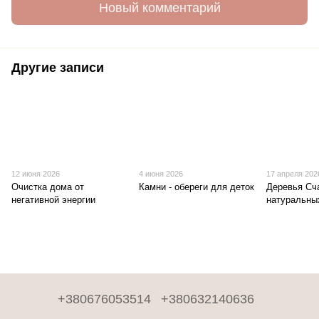
Новый комментарий
Другие записи
12 июня 2026
4 июня 2026
17 апреля 202
Очистка дома от
Камни - обереги для деток
Деревья Сч
негативной энергии
натуральны
+380676053514
+380632140636