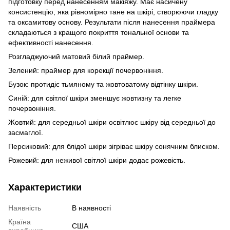
підготовку перед нанесенням макіяжу. Має насичену
консистенцію, яка рівномірно тане на шкірі, створюючи гладку
та оксамитову основу. Результати після нанесення праймера
складаються з кращого покриття тональної основи та
ефективності нанесення.
Розгладжуючий матовий білий праймер.
Зелений: праймер для корекції почервоніння.
Бузок: протидіє тьмяному та жовтоватому відтінку шкіри.
Синій: для світлої шкіри зменшує жовтизну та легке
почервоніння.
Жовтий: для середньої шкіри освітлює шкіру від середньої до
засмаглої.
Персиковий: для блідої шкіри зігріває шкіру сонячним блиском.
Рожевий: для неживої світлої шкіри додає рожевість.
Характеристики
Наявність
В наявності
Країна
США