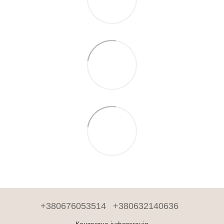
+380676053514
+380632140636
Контактна інформація