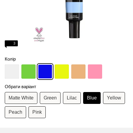
3
Колір
Обрати варіант
Matte White
Green
Lilac
Blue
Yellow
Peach
Pink