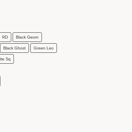
RD
Black Geom
Black Ghost
Green Leo
ite Sq