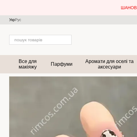
Перейти до основного контенту
ШАНОВН
Укр
Рус
Все для
Аромати для оселі та
Парфуми
макіяжу
аксесуари