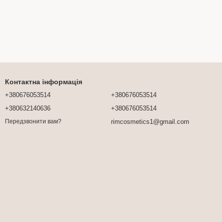
Контактна інформація
+380676053514
+380676053514
+380632140636
+380676053514
rimcosmetics1@gmail.com
Передзвонити вам?