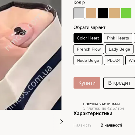
Колір
Обрати варіант
Color Heart
Pink Hearts
French Flow
Lady Beige
Nude Beige
PLO24
Wh
Купити
В кредит
ПОКУПКА ЧАСТИНАМИ
3 платежі по 42.67 грн
Характеристики
Наявність
В наявності