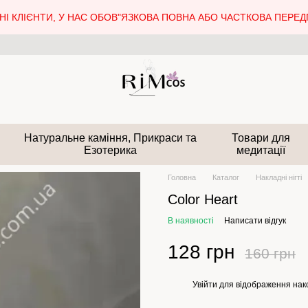
І КЛІЄНТИ, У НАС ОБОВ"ЯЗКОВА ПОВНА АБО ЧАСТКОВА ПЕРЕДП
Натуральне каміння, Прикраси та
Товари для
Езотерика
медитації
Головна
Каталог
Накладні нігті
Color Heart
В наявності
Написати відгук
128 грн
160 грн
Увійти
для відображення нак
%