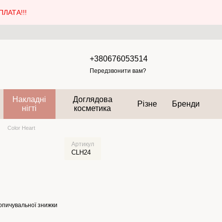
ЛАТА!!!
+380676053514
Передзвонити вам?
Накладні
Доглядова
Різне
Бренди
нігті
косметика
Color Heart
Артикул
CLH24
опичувальної знижки