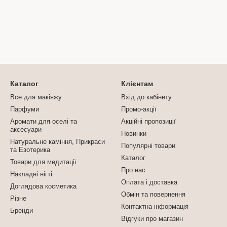
Каталог
Клієнтам
Все для макіяжу
Вхід до кабінету
Парфуми
Промо-акції
Аромати для оселі та
Акційні пропозиції
аксесуари
Новинки
Натуральне каміння, Прикраси
Популярні товари
та Езотерика
Каталог
Товари для медитації
Про нас
Накладні нігті
Оплата і доставка
Доглядова косметика
Обмін та повернення
Різне
Контактна інформація
Бренди
Відгуки про магазин