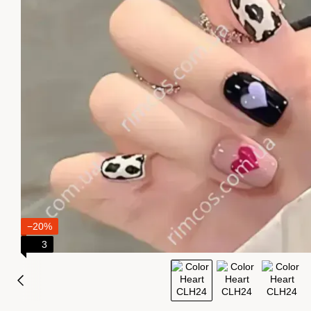
−20%
3